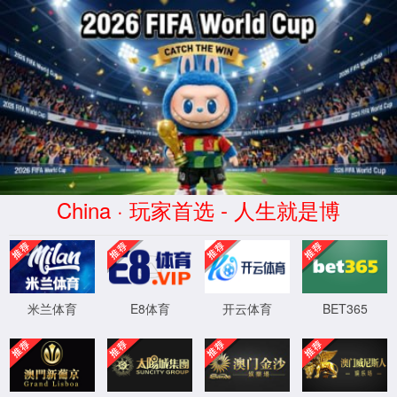
CHINA·37000威尼斯-品牌官网
EN
CN
网站首页
关于37000威尼斯
+
公司简介
企业文化
品牌中心
视频中心
组织架构
公司相册
产品中心
+
产品展示
业务范围
应用领域
核心优势
按材质分类
按种类分类
按行业分类
聚醚醚酮PEEK
聚酰亚胺PI